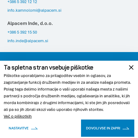
+386 5 392 12 12
info.kamnolomi@alpacem.si
Alpacem Inde, d.o.o.
+386 5 392 15 50
info.inde@alpacem.si
Varovanje podatkov
Pravno obvestilo
Ta spletna stran vsebuje piškotke
Piškotke uporabljamo za prilagoditev vsebin in oglasov, za
Skladnost
Piškotki
zagotavljanje funkcij družbenih medijev in za analize našega prometa.
Poleg tega delimo informacije o vaši uporabi našega mesta z našimi
partnerji s področja družbenih medijev, oglaševanja in analitike, ki jih
morda kombinirajo z drugimi informacijami, ki ste jim jih posredovali
© 2026 Alpacem
ali pa so jih zbrali skozi vašo uporabo njihovih storitev.
Več o piškotkih
Youtube
Linkedin
Instagram
NASTAVITVE
DOVOLI VSE IN ZAPRI