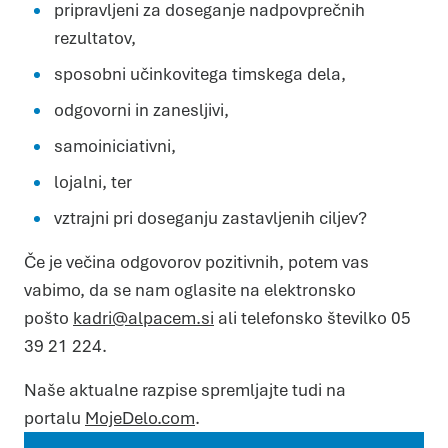
pripravljeni za doseganje nadpovprečnih
rezultatov,
sposobni učinkovitega timskega dela,
odgovorni in zanesljivi,
samoiniciativni,
lojalni, ter
vztrajni pri doseganju zastavljenih ciljev?
Če je večina odgovorov pozitivnih, potem vas
vabimo, da se nam oglasite na elektronsko
pošto
kadri@alpacem.si
ali telefonsko številko 05
39 21 224.
Naše aktualne razpise spremljajte tudi na
portalu
MojeDelo.com
.