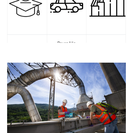
Povračilo
Stimulativno
stroškov
Mentorstvo pri
mesečno
prevoza in
šolanju in delu
štipendijo
prehrane pri
praksah