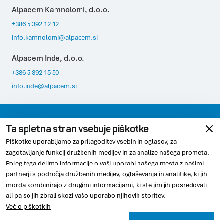
Alpacem Kamnolomi, d.o.o.
+386 5 392 12 12
info.kamnolomi@alpacem.si
Alpacem Inde, d.o.o.
+386 5 392 15 50
info.inde@alpacem.si
Varovanje podatkov
Pravno obvestilo
Ta spletna stran vsebuje piškotke
Piškotke uporabljamo za prilagoditev vsebin in oglasov, za
Skladnost
Piškotki
zagotavljanje funkcij družbenih medijev in za analize našega prometa.
Poleg tega delimo informacije o vaši uporabi našega mesta z našimi
partnerji s področja družbenih medijev, oglaševanja in analitike, ki jih
morda kombinirajo z drugimi informacijami, ki ste jim jih posredovali
© 2026 Alpacem
ali pa so jih zbrali skozi vašo uporabo njihovih storitev.
Več o piškotkih
Youtube
Linkedin
Instagram