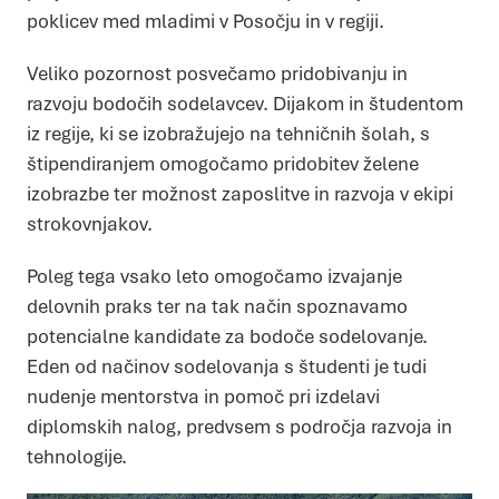
omogočajo osnovne funkcije, kot so navigacija po strani in
poklicev med mladimi v Posočju in v regiji.
dostop do varnih območij spletne strani. Spletna stran
brez teh piškotkov ne deluje pravilno.
Statistika
Veliko pozornost posvečamo pridobivanju in
Piškotki za statistiko pomagajo lastnikom spletnih strani
razumeti, kako obiskovalci uporabljajo spletno stran
tako, da anonimno zbirajo in javljajo informacije.
razvoju bodočih sodelavcev. Dijakom in študentom
Marketing
iz regije, ki se izobražujejo na tehničnih šolah, s
Piškotki za trženje se uporabljajo za sledenje
uporabnikom prek spletnih strani. Namen je prikazovanje
oglasov, ki so primerni in zanimivi za posameznega
štipendiranjem omogočamo pridobitev želene
uporabnika in zato več vredni za založnike in oglaševalce
tujih strani.
izobrazbe ter možnost zaposlitve in razvoja v ekipi
DOVOLI IZBOR
DOVOLI VSE
strokovnjakov.
Poleg tega vsako leto omogočamo izvajanje
delovnih praks ter na tak način spoznavamo
potencialne kandidate za bodoče sodelovanje.
Eden od načinov sodelovanja s študenti je tudi
nudenje mentorstva in pomoč pri izdelavi
diplomskih nalog, predvsem s področja razvoja in
tehnologije.