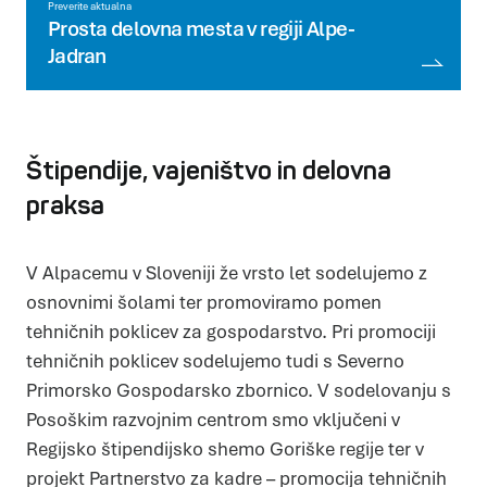
Preverite aktualna
Prosta delovna mesta v regiji Alpe-
Jadran
Štipendije, vajeništvo in delovna
praksa
V Alpacemu v Sloveniji že vrsto let sodelujemo z
osnovnimi šolami ter promoviramo pomen
tehničnih poklicev za gospodarstvo. Pri promociji
Piškotki
tehničnih poklicev sodelujemo tudi s Severno
Piškotke uporabljamo za prilagoditev vsebin in oglasov, za
zagotavljanje funkcij družbenih medijev in za analize našega
Primorsko Gospodarsko zbornico. V sodelovanju s
prometa. Poleg tega delimo informacije o vaši uporabi našega
mesta z našimi partnerji s področja družbenih medijev,
Posoškim razvojnim centrom smo vključeni v
oglaševanja in analitike, ki jih morda kombinirajo z drugimi
informacijami, ki ste jim jih posredovali ali pa so jih zbrali skozi
vašo uporabo njihovih storitev.
Regijsko štipendijsko shemo Goriške regije ter v
Več o piškotkih
projekt Partnerstvo za kadre – promocija tehničnih
Zahtevani
Zahtevani piškotki naredijo spletno stran uporabno, saj