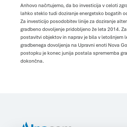
Anhovo načrtujemo, da bo investicija v celoti zgr
lahko steklo tudi doziranje energetsko bogatih o
Za investicijo posodobitev linije za doziranje alter
gradbeno dovoljenje pridobljeno že leta 2014. Za
postavitvi objektov in naprav je bila v letošnje
gradbenega dovoljenja na Upravni enoti Nova Go
postopku je konec junija postala sprememba gr
dokončna.