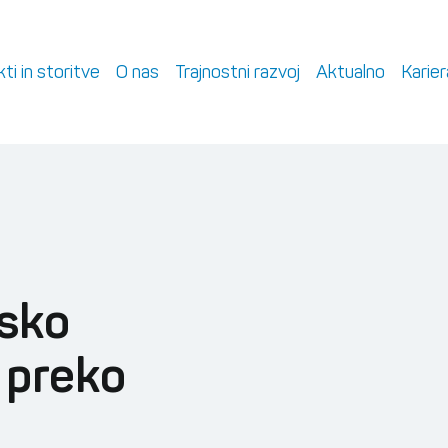
ti in storitve
O nas
Trajnostni razvoj
Aktualno
Karier
tsko
 preko