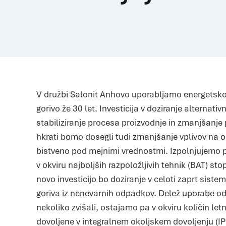
V družbi Salonit Anhovo uporabljamo energetsk
gorivo že 30 let. Investicija v doziranje alternati
stabiliziranje procesa proizvodnje in zmanjšanje 
hkrati bomo dosegli tudi zmanjšanje vplivov na ok
bistveno pod mejnimi vrednostmi. Izpolnjujemo p
v okviru najboljših razpoložljivih tehnik (BAT) stop
novo investicijo bo doziranje v celoti zaprt sist
goriva iz nenevarnih odpadkov. Delež uporabe 
nekoliko zvišali, ostajamo pa v okviru količin let
dovoljene v integralnem okoljskem dovoljenju (IP