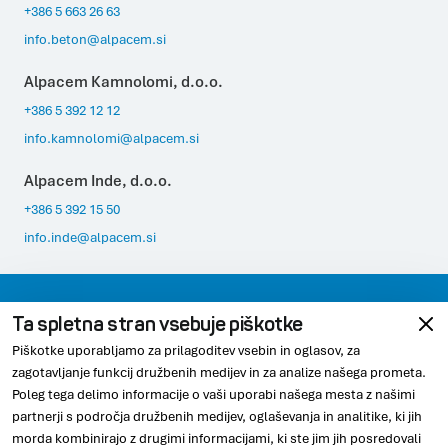
+386 5 663 26 63
info.beton@alpacem.si
Alpacem Kamnolomi, d.o.o.
+386 5 392 12 12
info.kamnolomi@alpacem.si
Alpacem Inde, d.o.o.
+386 5 392 15 50
info.inde@alpacem.si
Varovanje podatkov
Pravno obvestilo
Ta spletna stran vsebuje piškotke
Piškotke uporabljamo za prilagoditev vsebin in oglasov, za
Skladnost
Piškotki
zagotavljanje funkcij družbenih medijev in za analize našega prometa.
Poleg tega delimo informacije o vaši uporabi našega mesta z našimi
partnerji s področja družbenih medijev, oglaševanja in analitike, ki jih
morda kombinirajo z drugimi informacijami, ki ste jim jih posredovali
© 2026 Alpacem