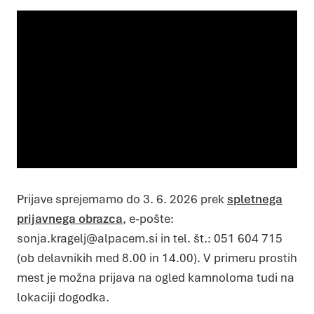
Prijave sprejemamo do 3. 6. 2026 prek
spletnega
prijavnega obrazca
, e-pošte:
sonja.kragelj@alpacem.si in tel. št.: 051 604 715
Piškotki
(ob delavnikih med 8.00 in 14.00). V primeru prostih
Piškotke uporabljamo za prilagoditev vsebin in oglasov, za
zagotavljanje funkcij družbenih medijev in za analize našega
prometa. Poleg tega delimo informacije o vaši uporabi našega
mest je možna prijava na ogled kamnoloma tudi na
mesta z našimi partnerji s področja družbenih medijev,
oglaševanja in analitike, ki jih morda kombinirajo z drugimi
lokaciji dogodka.
informacijami, ki ste jim jih posredovali ali pa so jih zbrali skozi
vašo uporabo njihovih storitev.
Več o piškotkih