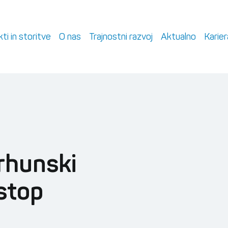
ti in storitve
O nas
Trajnostni razvoj
Aktualno
Karier
rhunski
vstop