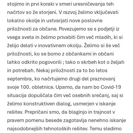
stojimo in prvi koraki v smeri uresničevanja teh
Zahtevani
Zahtevani piškotki naredijo spletno stran uporabno, saj
omogočajo osnovne funkcije, kot so navigacija po strani in
načrtov so že storjeni. V razvoj želimo vključevati
dostop do varnih območij spletne strani. Spletna stran
brez teh piškotkov ne deluje pravilno.
lokalno okolje in ustvarjati nove poslovne
Statistika
Piškotki za statistiko pomagajo lastnikom spletnih strani
priložnosti za občane. Povezujemo se s podjetji iz
razumeti, kako obiskovalci uporabljajo spletno stran
tako, da anonimno zbirajo in javljajo informacije.
vsega sveta in želimo privabiti čim več mladih, ki si
Marketing
Piškotki za trženje se uporabljajo za sledenje
želijo delati v inovativnem okolju. Želimo si še več
uporabnikom prek spletnih strani. Namen je prikazovanje
oglasov, ki so primerni in zanimivi za posameznega
uporabnika in zato več vredni za založnike in oglaševalce
priložnosti, ko se bomo z občankami in občani
tujih strani.
lahko odkrito pogovorili ; tako o skrbeh kot o željah
DOVOLI IZBOR
DOVOLI VSE
in potrebah. Nekaj priložnosti za to bo letos
septembra, ko načrtujemo drugi del praznovanj
svoje 100. obletnice. Upamo, da nam bo Covid-19
situacija dopuščala čim več osebnih srečanj, saj si
želimo konstruktiven dialog, usmerjen v iskanje
rešitev. Prepričani smo, da blaginjo in trajnost v
pravem pomenu besede zagotavlja nenehno iskanje
najsodobnejših tehnoloških rešitev. Temu sledimo