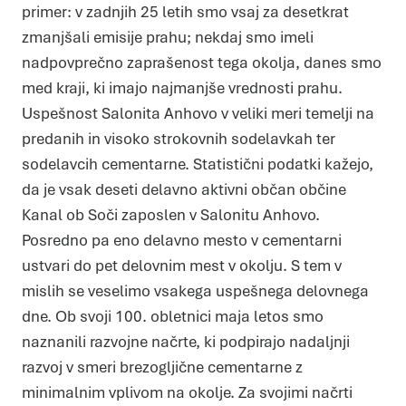
primer: v zadnjih 25 letih smo vsaj za desetkrat
zmanjšali emisije prahu; nekdaj smo imeli
nadpovprečno zaprašenost tega okolja, danes smo
med kraji, ki imajo najmanjše vrednosti prahu.
Uspešnost Salonita Anhovo v veliki meri temelji na
predanih in visoko strokovnih sodelavkah ter
sodelavcih cementarne. Statistični podatki kažejo,
da je vsak deseti delavno aktivni občan občine
Kanal ob Soči zaposlen v Salonitu Anhovo.
Posredno pa eno delavno mesto v cementarni
ustvari do pet delovnim mest v okolju. S tem v
mislih se veselimo vsakega uspešnega delovnega
Piškotki
dne. Ob svoji 100. obletnici maja letos smo
Piškotke uporabljamo za prilagoditev vsebin in oglasov, za
zagotavljanje funkcij družbenih medijev in za analize našega
naznanili razvojne načrte, ki podpirajo nadaljnji
prometa. Poleg tega delimo informacije o vaši uporabi našega
mesta z našimi partnerji s področja družbenih medijev,
razvoj v smeri brezogljične cementarne z
oglaševanja in analitike, ki jih morda kombinirajo z drugimi
informacijami, ki ste jim jih posredovali ali pa so jih zbrali skozi
vašo uporabo njihovih storitev.
minimalnim vplivom na okolje. Za svojimi načrti
Več o piškotkih