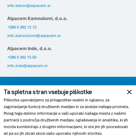
info.beton@alpacem.si
Alpacem Kamnolomi, d.o.o.
+386 5 392 12 12
info.kamnolomi@alpacem.si
Alpacem Inde, d.o.o.
+386 5 392 15 50
info.inde@alpacem.si
Varovanje podatkov
Pravno obvestilo
Ta spletna stran vsebuje piškotke
Piškotke uporabljamo za prilagoditev vsebin in oglasov, za
Skladnost
Piškotki
zagotavljanje funkcij družbenih medijev in za analize našega prometa.
Poleg tega delimo informacije o vaši uporabi našega mesta z našimi
partnerji s področja družbenih medijev, oglaševanja in analitike, ki jih
morda kombinirajo z drugimi informacijami, ki ste jim jih posredovali
© 2026 Alpacem
ali pa so jih zbrali skozi vašo uporabo njihovih storitev.