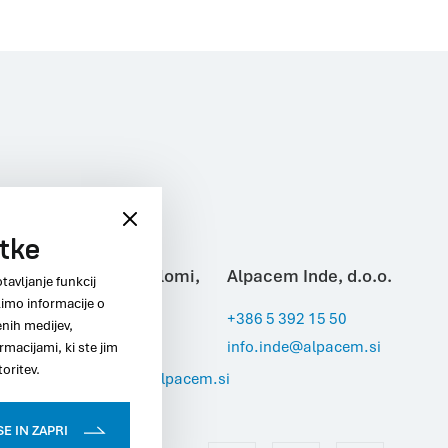
otke
.
Alpacem Kamnolomi,
Alpacem Inde, d.o.o.
tavljanje funkcij
limo informacije o
d.o.o.
+386 5 392 15 50
enih medijev,
info.inde@alpacem.si
rmacijami, ki ste jim
+386 5 392 12 12
toritev.
info.kamnolomi@alpacem.si
E IN ZAPRI