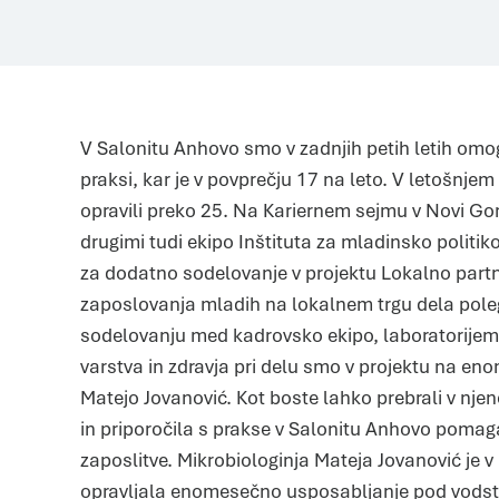
V Salonitu Anhovo smo v zadnjih petih letih omogo
praksi, kar je v povprečju 17 na leto. V letošnje
opravili preko 25. Na Kariernem sejmu v Novi Go
drugimi tudi ekipo Inštituta za mladinsko politiko
za dodatno sodelovanje v projektu Lokalno part
zaposlovanja mladih na lokalnem trgu dela poleg
sodelovanju med kadrovsko ekipo, laboratorijem i
varstva in zdravja pri delu smo v projektu na en
Matejo Jovanović. Kot boste lahko prebrali v njen
in priporočila s prakse v Salonitu Anhovo pomag
zaposlitve. Mikrobiologinja Mateja Jovanović je 
opravljala enomesečno usposabljanje pod vodst