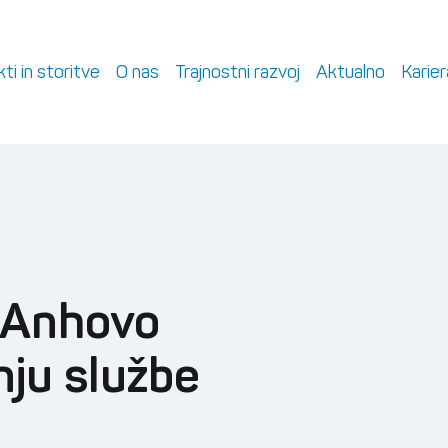
ti in storitve
O nas
Trajnostni razvoj
Aktualno
Karier
u Anhovo
nju službe