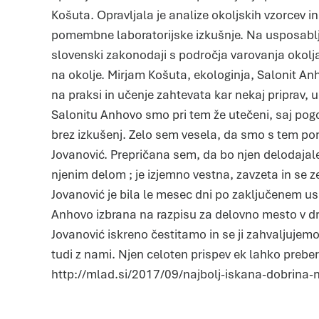
Košuta. Opravljala je analize okoljskih vzorcev in
pomembne laboratorijske izkušnje. Na usposablja
slovenski zakonodaji s področja varovanja okolj
na okolje. Mirjam Košuta, ekologinja, Salonit A
na praksi in učenje zahtevata kar nekaj priprav, 
Salonitu Anhovo smo pri tem že utečeni, saj p
brez izkušenj. Zelo sem vesela, da smo s tem pom
Jovanović. Prepričana sem, da bo njen delodajal
njenim delom ; je izjemno vestna, zavzeta in se ze
Jovanović je bila le mesec dni po zaključenem us
Anhovo izbrana na razpisu za delovno mesto v dru
Jovanović iskreno čestitamo in se ji zahvaljujemo
tudi z nami. Njen celoten prispev ek lahko preber
http://mlad.si/2017/09/najbolj-iskana-dobrina-n