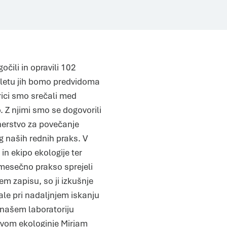
čili in opravili 102
m letu jih bomo predvidoma
rici smo srečali med
. Z njimi smo se dogovorili
nerstvo za povečanje
 naših rednih praks. V
n ekipo ekologije ter
omesečno prakso sprejeli
Piškotki
em zapisu, so ji izkušnje
Piškotke uporabljamo za prilagoditev vsebin in oglasov, za
zagotavljanje funkcij družbenih medijev in za analize našega
prometa. Poleg tega delimo informacije o vaši uporabi našega
ale pri nadaljnjem iskanju
mesta z našimi partnerji s področja družbenih medijev,
oglaševanja in analitike, ki jih morda kombinirajo z drugimi
v našem laboratoriju
informacijami, ki ste jim jih posredovali ali pa so jih zbrali skozi
vašo uporabo njihovih storitev.
Več o piškotkih
vom ekologinje Mirjam