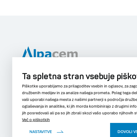
Ta spletna stran vsebuje pišk
Alpacem Cement, d.d.
Alpacem Beton, d.o.o
Piškotke uporabljamo za prilagoditev vsebin in oglasov, za zago
družbenih medijev in za analize našega prometa. Poleg tega de
+386 5 39 21 000
+386 5 663 26 63
vaši uporabi našega mesta z našimi partnerji s področja družb
info.cement@alpacem.si
info.beton@alpacem.si
oglaševanja in analitike, ki jih morda kombinirajo z drugimi info
jih posredovali ali pa so jih zbrali skozi vašo uporabo njihovih s
Več o piškotkih
NASTAVITVE
DOVOLI VS