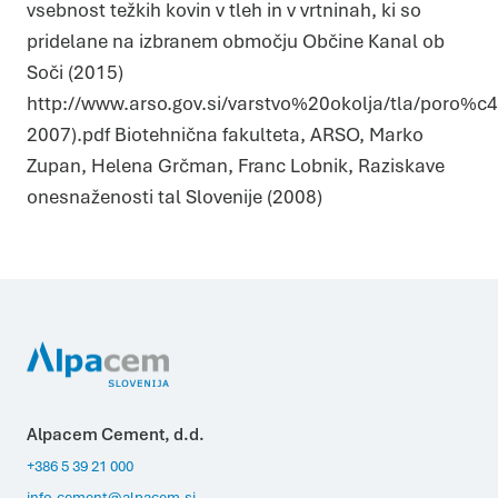
vsebnost težkih kovin v tleh in v vrtninah, ki so
pridelane na izbranem območju Občine Kanal ob
Soči (2015)
http://www.arso.gov.si/varstvo%20okolja/tla/poro
2007).pdf Biotehnična fakulteta, ARSO, Marko
Zupan, Helena Grčman, Franc Lobnik, Raziskave
onesnaženosti tal Slovenije (2008)
Alpacem Cement, d.d.
+386 5 39 21 000
info.cement@alpacem.si