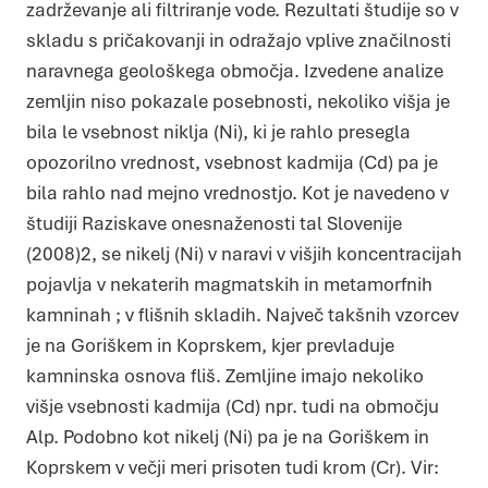
zadrževanje ali filtriranje vode. Rezultati študije so v
skladu s pričakovanji in odražajo vplive značilnosti
naravnega geološkega območja. Izvedene analize
zemljin niso pokazale posebnosti, nekoliko višja je
bila le vsebnost niklja (Ni), ki je rahlo presegla
opozorilno vrednost, vsebnost kadmija (Cd) pa je
bila rahlo nad mejno vrednostjo. Kot je navedeno v
študiji Raziskave onesnaženosti tal Slovenije
(2008)2, se nikelj (Ni) v naravi v višjih koncentracijah
pojavlja v nekaterih magmatskih in metamorfnih
kamninah ; v flišnih skladih. Največ takšnih vzorcev
je na Goriškem in Koprskem, kjer prevladuje
kamninska osnova fliš. Zemljine imajo nekoliko
višje vsebnosti kadmija (Cd) npr. tudi na območju
Alp. Podobno kot nikelj (Ni) pa je na Goriškem in
Koprskem v večji meri prisoten tudi krom (Cr). Vir: