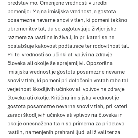
predstavimo. Omenjene vrednosti v uredbi
pomenijo: Mejna imisijska vrednost je gostota
posamezne nevarne snovi v tleh, ki pomeni takšno
obremenitev tal, da se zagotavljajo življenjske
razmere za rastline in živali, in pri kateri se ne
poslabšuje kakovost podtalnice ter rodovitnost tal.
Pri tej vrednosti so učinki ali vplivi na zdravje
človeka ali okolje še sprejemljivi. Opozorilna
imisijska vrednost je gostota posamezne nevarne
snovi v tleh, ki pomeni pri določenih vrstah rabe tal
verjetnost škodljivih učinkov ali vplivov na zdravje
človeka ali okolje. Kritična imisijska vrednost je
gostota posamezne nevarne snovi v tleh, pri kateri
zaradi škodljivih učinkov ali vplivov na človeka in
okolje onesnažena tla niso primerna za pridelavo
rastlin, namenjenih prehrani ljudi ali živali ter za