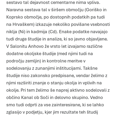
sestavo tal dejavnost cementarne nima vpliva.
Naravna sestava tal v širšem območju (Goriško in
Koprsko območje, po dostopnih podatkih pa tudi
na Hrvaškem) izkazuje nekoliko povišane vsebnosti
niklja (Ni) in kadmija (Cd). Enake podatke navajajo
tudi druge študije in analize, ki so javno objavljene.
V Salonitu Anhovo že vrsto let izvajamo različne
dodatne okoljske študije (med njimi tudi na
področju zemljin) in kontrolne meritve v
sodelovanju z zunanjimi inštitucijami. Takšne
študije niso zakonsko predpisane, vendar želimo z
njimi razširiti znanje o stanju okolja in vplivih na
okolje. Pri tem želimo še naprej aktivno sodelovali z
občino Kanal ob Soči in delovno skupino. Vedno
smo tudi odprti za vse zainteresirane, ki se lahko
zglasijo v podjetju, kjer jim rezultate teh študij