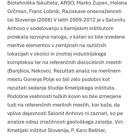
Biotehniška fakulteta, ARSO, Marko Zupan, Helena
Grčman, Franc Lobnik, Raziskave onesnaženosti
tal Slovenije (2008) V letih 2009-2012 je v Salonitu
Anhovo v sodelovanju s Kemijskim inštitutom
potekala razvojna naloga, v kateri so bile izvedene
meritve elementov v zemljinah na različnih
lokacijah v okolici in znotraj industrijskega
kompleksa ter na referenčnih dislociranih mestih
(Banjšice, Nekovo). Rezultati analiz na merilnem
mestu Gorenje Polje so bili zelo podobni kot
rezultati sedanje študije Kmetijskega inštituta.
Podobne vsebnosti težkih kovin so bile izmerjene
tudi na referenčnih merilnih mestih, kar kaže, da
vpliva dejavnosti Salonit Anhovo ni zaznati, so pa
analize odraz značilnosti geološkega zaledja. Viri:
Kmetijski inštitut Slovenije, P. Karo Beštler,