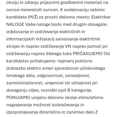
okolju in zdravju prijaznimi gradbenimi materiali na
osnovi mineralnih surovin. K sodelovanju vabimo
kandidate (M/Ž) za prosto delovno mesto: Elektrikar
NALOGE Vaše naloge bodo med drugim obsegale:
izdelovanje in vzdrževanje električnih in
informacijskih inštalacij servisiranje električnih
strojev in naprav vzdrževanje VN naprav pomoč pri
vzdrževanju naprav šibkega toka PRIČAKUJEMO Od
kandidatov pričakujemo: najmanj poklicno
izobrazbo elektro smeri sposobnost učinkovitega
timskega dela, odgovornost, zanesljivost,
samoiniciativnost, urejenost ter vztrajnost pri
doseganju ciljev, vozniški izpit B kategorije.
PONUJAMO urejeno delovno okolje stimulativno
nagrajevanje možnost izobraževanja in
Piškotki
izpopolnjevanja dinamično in zanimivo delo Z
Piškotke uporabljamo za prilagoditev vsebin in oglasov, za
zagotavljanje funkcij družbenih medijev in za analize našega
prometa. Poleg tega delimo informacije o vaši uporabi našega