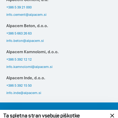
+386 5 39 21 000
info.cement@alpacem.si
Alpacem Beton, d.o.o.
+386 5 663 26 63
info.beton@alpacem.si
Alpacem Kamnolomi, d.o.o.
+386 5 392 12 12
info.kamnolomi@alpacem.si
Alpacem Inde, d.o.o.
+386 5 392 15 50
info.inde@alpacem.si
Varovanje podatkov
Pravno obvestilo
Ta spletna stran vsebuje piškotke