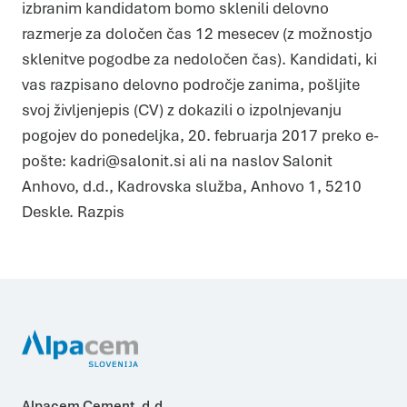
izbranim kandidatom bomo sklenili delovno
mesta z našimi partnerji s področja družbenih medijev,
oglaševanja in analitike, ki jih morda kombinirajo z drugimi
razmerje za določen čas 12 mesecev (z možnostjo
informacijami, ki ste jim jih posredovali ali pa so jih zbrali skozi
vašo uporabo njihovih storitev.
Več o piškotkih
sklenitve pogodbe za nedoločen čas). Kandidati, ki
Zahtevani
Zahtevani piškotki naredijo spletno stran uporabno, saj
vas razpisano delovno področje zanima, pošljite
omogočajo osnovne funkcije, kot so navigacija po strani in
dostop do varnih območij spletne strani. Spletna stran
svoj življenjepis (CV) z dokazili o izpolnjevanju
brez teh piškotkov ne deluje pravilno.
Statistika
pogojev do ponedeljka, 20. februarja 2017 preko e-
Piškotki za statistiko pomagajo lastnikom spletnih strani
razumeti, kako obiskovalci uporabljajo spletno stran
pošte: kadri@salonit.si ali na naslov Salonit
tako, da anonimno zbirajo in javljajo informacije.
Marketing
Anhovo, d.d., Kadrovska služba, Anhovo 1, 5210
Piškotki za trženje se uporabljajo za sledenje
uporabnikom prek spletnih strani. Namen je prikazovanje
Deskle. Razpis
oglasov, ki so primerni in zanimivi za posameznega
uporabnika in zato več vredni za založnike in oglaševalce
tujih strani.
DOVOLI IZBOR
DOVOLI VSE
Alpacem Cement, d.d.