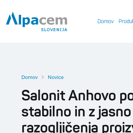
Domov
Produk
Domov
Novice
Salonit Anhovo po
stabilno in z jasno 
razogljičenja proi