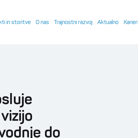
ti in storitve
O nas
Trajnostni razvoj
Aktualno
Karier
sluje
vizijo
zvodnje do