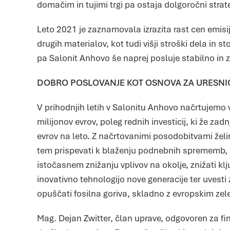
domačim in tujimi trgi pa ostaja dolgoročni strat
Leto 2021 je zaznamovala izrazita rast cen emisij
drugih materialov, kot tudi višji stroški dela in s
pa Salonit Anhovo še naprej posluje stabilno in z 
DOBRO POSLOVANJE KOT OSNOVA ZA URESNI
V prihodnjih letih v Salonitu Anhovo načrtujemo ve
milijonov evrov, poleg rednih investicij, ki že zad
evrov na leto. Z načrtovanimi posodobitvami želi
tem prispevati k blaženju podnebnih sprememb, 
istočasnem znižanju vplivov na okolje, znižati k
inovativno tehnologijo nove generacije ter uvesti 
opuščati fosilna goriva, skladno z evropskim z
Mag. Dejan Zwitter, član uprave, odgovoren za f