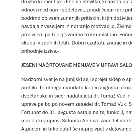
družbe komentira: »Eno so številke, ki navdajajo
odnosi med nami sodelavci, zaradi česar radi pr
bodrimo ob vseh zunanjih pritiskih, ki jih doživ
navdaja z veseljem in notranjo motivacijo. Živimo
predvsem pa tudi govorimo to kar mislimo. Ponos
skupaj v zadnjih letih. Dobri rezultati, znanje in
prihodnje izzive.«
JESENI NAČRTOVANE MENJAVE V UPRAVI SAL
Nadzorni svet je na junijski seji sprejel sklep 
preteku triletnega mandata konec avgusta letos
dvočlanska in sicer nadaljujeta dr. Tomaž Vuk i
uprave pa bo po novem zasedel dr. Tomaž Vuk. Se
Fortunat do 31. avgusta ostaja na tej funkciji, 
mandatu v upravi Salonita Anhovo zasedel strate
Alpacem in tako ostal še naprej vpet v delovanj