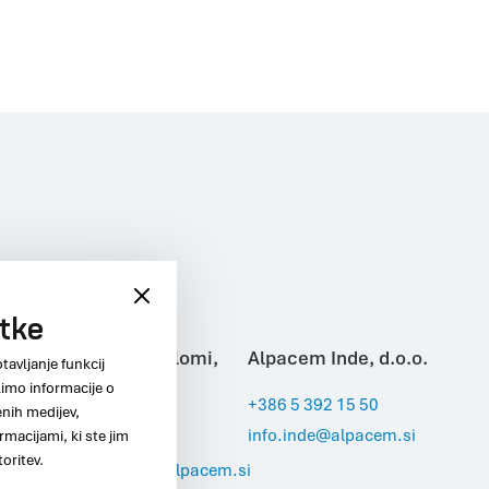
otke
.
Alpacem Kamnolomi,
Alpacem Inde, d.o.o.
tavljanje funkcij
limo informacije o
d.o.o.
+386 5 392 15 50
enih medijev,
info.inde@alpacem.si
rmacijami, ki ste jim
+386 5 392 12 12
toritev.
info.kamnolomi@alpacem.si