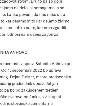
 z zadovoljstvom. Drugo pa so dobri
DOVOLI IZBOR
DOVOLI VSE
ihajamo na delo, si pomagamo in se
ljamo. Lahko povem, da nas naše delo
 to kar delamo in to kar delamo živimo,
ni smo lahko na to, kar smo zgradili
 dobri odnosi nam dajejo zagon za
ONITA ANHOVO
o spremembah v upravi Salonita Anhovo po
. Od 1. septembra 2022 bo uprava
n mag. Dejan Zwitter, mesto predsednika
danji predsednik uprave Julijan
nato pa bo po zaključenem tretjem
ško svetovalno funkcijo v skupini
e edine slovenske cementarne.