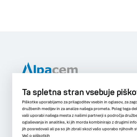
Ta spletna stran vsebuje pišk
Alpacem Cement, d.d.
Alpacem Beton, d.o.o
Piškotke uporabljamo za prilagoditev vsebin in oglasov, za zago
družbenih medijev in za analize našega prometa. Poleg tega de
+386 5 39 21 000
+386 5 663 26 63
vaši uporabi našega mesta z našimi partnerji s področja družb
info.cement@alpacem.si
info.beton@alpacem.si
oglaševanja in analitike, ki jih morda kombinirajo z drugimi info
jih posredovali ali pa so jih zbrali skozi vašo uporabo njihovih s
Več o piškotkih