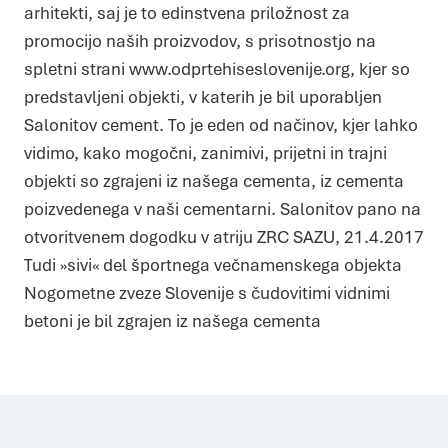
arhitekti, saj je to edinstvena priložnost za
promocijo naših proizvodov, s prisotnostjo na
spletni strani www.odprtehiseslovenije.org, kjer so
predstavljeni objekti, v katerih je bil uporabljen
Salonitov cement. To je eden od načinov, kjer lahko
vidimo, kako mogočni, zanimivi, prijetni in trajni
objekti so zgrajeni iz našega cementa, iz cementa
poizvedenega v naši cementarni. Salonitov pano na
Piškotki
otvoritvenem dogodku v atriju ZRC SAZU, 21.4.2017
Piškotke uporabljamo za prilagoditev vsebin in oglasov, za
zagotavljanje funkcij družbenih medijev in za analize našega
Tudi »sivi« del športnega večnamenskega objekta
prometa. Poleg tega delimo informacije o vaši uporabi našega
mesta z našimi partnerji s področja družbenih medijev,
Nogometne zveze Slovenije s čudovitimi vidnimi
oglaševanja in analitike, ki jih morda kombinirajo z drugimi
informacijami, ki ste jim jih posredovali ali pa so jih zbrali skozi
vašo uporabo njihovih storitev.
betoni je bil zgrajen iz našega cementa
Več o piškotkih
Zahtevani
Zahtevani piškotki naredijo spletno stran uporabno, saj
omogočajo osnovne funkcije, kot so navigacija po strani in
dostop do varnih območij spletne strani. Spletna stran
brez teh piškotkov ne deluje pravilno.
Statistika
Piškotki za statistiko pomagajo lastnikom spletnih strani
razumeti, kako obiskovalci uporabljajo spletno stran
tako, da anonimno zbirajo in javljajo informacije.