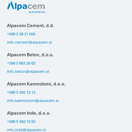
Marketing
Piškotki za trženje se uporabljajo za sledenje
uporabnikom prek spletnih strani. Namen je prikazovanje
oglasov, ki so primerni in zanimivi za posameznega
uporabnika in zato več vredni za založnike in oglaševalce
tujih strani.
Alpacem Cement, d.d.
DOVOLI IZBOR
DOVOLI VSE
+386 5 39 21 000
info.cement@alpacem.si
Alpacem Beton, d.o.o.
+386 5 663 26 63
info.beton@alpacem.si
Alpacem Kamnolomi, d.o.o.
+386 5 392 12 12
info.kamnolomi@alpacem.si
Alpacem Inde, d.o.o.
+386 5 392 15 50
info.inde@alpacem.si