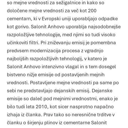
so mejne vrednosti za sežigalnice in kako so
določene mejne vrednosti za več kot 200
cementarn, ki v Evropski uniji uporabljajo odpadke
kot gorivo. Salonit Anhovo uporablja najsodobnejše
razpoložljive tehnologije, med njimi so tudi visoko
učinkoviti filtri. Pri zniževanju emisij je pomembna
predvsem modernizacija procesa z vgradnjo
najboljših razpoložljivih tehnologij, v katero je
Salonit Anhovo intenzivno vlagal in s tem dosegel
bistveno nižje emisije od postavljenih mejnih
vrednosti. Postavljene mejne vrednosti pa same po
sebi ne predstavljajo dejanskih emisij. Dejanske
emisije so daleč pod mejnimi vrednostmi, enako je
bilo tudi leta 2010, kot sicer nasprotno napačno
izhaja iz članka. Prav tako so neresnične trditve v
članku o širjenju plinov iz cementarne Salonit