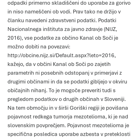
odpadki primerno skladiščeni do uporabe za gorivo
in niso nameščeni ob vodi. Prav tako ne držijo v
članku navedeni zdravstveni podatki. Podatki
Nacionalnega inštituta za javno zdravje (NIJZ,
2016), vse podatke za občino Kanal ob Soči je
možno dobiti na povezavi:
http://obcine.nijz.si/Default.aspx?leto=2016,
kažejo, da v občini Kanal ob Soči po zajetih
parametrih ni posebnih odstopanj v primerjavi z
Piškotki
drugimi občinami in da se podatki gibljejo v okviru
Piškotke uporabljamo za prilagoditev vsebin in oglasov, za
zagotavljanje funkcij družbenih medijev in za analize našega
prometa. Poleg tega delimo informacije o vaši uporabi našega
običajnih nihanj. To je mogoče preveriti tudi s
mesta z našimi partnerji s področja družbenih medijev,
oglaševanja in analitike, ki jih morda kombinirajo z drugimi
pregledom podatkov o drugih občinah v Sloveniji.
informacijami, ki ste jim jih posredovali ali pa so jih zbrali skozi
vašo uporabo njihovih storitev.
Več o piškotkih
Na tem območju in v širši Goriški regiji je povišana
Zahtevani
Zahtevani piškotki naredijo spletno stran uporabno, saj
pojavnost redkega tumorja mezotelioma, ki je nad
omogočajo osnovne funkcije, kot so navigacija po strani in
dostop do varnih območij spletne strani. Spletna stran
slovenskim povprečjem. Pojavnost mezotelioma je
brez teh piškotkov ne deluje pravilno.
Statistika
specifična posledica uporabe azbesta v preteklosti
Piškotki za statistiko pomagajo lastnikom spletnih strani
razumeti, kako obiskovalci uporabljajo spletno stran