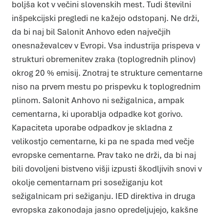
boljša kot v večini slovenskih mest. Tudi številni
inšpekcijski pregledi ne kažejo odstopanj. Ne drži,
da bi naj bil Salonit Anhovo eden največjih
onesnaževalcev v Evropi. Vsa industrija prispeva v
strukturi obremenitev zraka (toplogrednih plinov)
okrog 20 % emisij. Znotraj te strukture cementarne
niso na prvem mestu po prispevku k toplogrednim
plinom. Salonit Anhovo ni sežigalnica, ampak
cementarna, ki uporablja odpadke kot gorivo.
Kapaciteta uporabe odpadkov je skladna z
velikostjo cementarne, ki pa ne spada med večje
evropske cementarne. Prav tako ne drži, da bi naj
bili dovoljeni bistveno višji izpusti škodljivih snovi v
okolje cementarnam pri sosežiganju kot
sežigalnicam pri sežiganju. IED direktiva in druga
evropska zakonodaja jasno opredeljujejo, kakšne