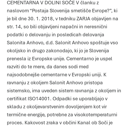
CEMENTARNA V DOLINI SOČE V članku z
naslovom “Postaja Slovenija smetišče Evrope?”, ki
je bil dne 30. 1. 2018, v tedniku ZARJA objavljen na
str. 14, so bili objavljeni napačni in neresnični
podatki o delovanju in posledicah delovanja
Salonita Anhovo, d.d. Salonit Anhovo spoštuje vso
okoljsko in drugo zakonodajo, ki jo je Slovenija
prenesla iz Evropske unije. Cementarno je uspel
razviti do te mere, da danes sodi med
najsodobnejše cementarne v Evropski uniji. K
ravnanju z okoljem Salonit Anhovo pristopa
sistemsko, ima uveden sistem ravnanja z okoljem in
certifikat ISO14001. Odpadki se uporabljajo v
skladu z okoljevarstvenim dovoljenjem kot vir
termične energije, potrebne za visokotemperaturni
proces. Kakovost zraka v občini Kanal ob Soči je