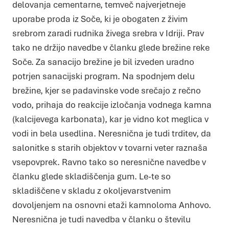
delovanja cementarne, temveč najverjetneje
uporabe proda iz Soče, ki je obogaten z živim
srebrom zaradi rudnika živega srebra v Idriji. Prav
tako ne držijo navedbe v članku glede brežine reke
Soče. Za sanacijo brežine je bil izveden uradno
potrjen sanacijski program. Na spodnjem delu
brežine, kjer se padavinske vode srečajo z rečno
vodo, prihaja do reakcije izločanja vodnega kamna
(kalcijevega karbonata), kar je vidno kot meglica v
vodi in bela usedlina. Neresnična je tudi trditev, da
salonitke s starih objektov v tovarni veter raznaša
vsepovprek. Ravno tako so neresnične navedbe v
članku glede skladiščenja gum. Le-te so
skladiščene v skladu z okoljevarstvenim
dovoljenjem na osnovni etaži kamnoloma Anhovo.
Neresnična je tudi navedba v članku o številu