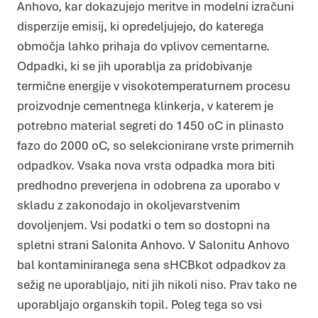
Anhovo, kar dokazujejo meritve in modelni izračuni
disperzije emisij, ki opredeljujejo, do katerega
območja lahko prihaja do vplivov cementarne.
Odpadki, ki se jih uporablja za pridobivanje
termične energije v visokotemperaturnem procesu
proizvodnje cementnega klinkerja, v katerem je
potrebno material segreti do 1450 oC in plinasto
fazo do 2000 oC, so selekcionirane vrste primernih
odpadkov. Vsaka nova vrsta odpadka mora biti
predhodno preverjena in odobrena za uporabo v
skladu z zakonodajo in okoljevarstvenim
dovoljenjem. Vsi podatki o tem so dostopni na
spletni strani Salonita Anhovo. V Salonitu Anhovo
bal kontaminiranega sena sHCBkot odpadkov za
sežig ne uporabljajo, niti jih nikoli niso. Prav tako ne
uporabljajo organskih topil. Poleg tega so vsi