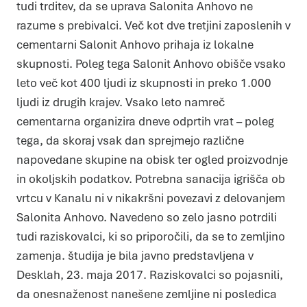
tudi trditev, da se uprava Salonita Anhovo ne
razume s prebivalci. Več kot dve tretjini zaposlenih v
cementarni Salonit Anhovo prihaja iz lokalne
skupnosti. Poleg tega Salonit Anhovo obišče vsako
leto več kot 400 ljudi iz skupnosti in preko 1.000
ljudi iz drugih krajev. Vsako leto namreč
cementarna organizira dneve odprtih vrat – poleg
tega, da skoraj vsak dan sprejmejo različne
napovedane skupine na obisk ter ogled proizvodnje
in okoljskih podatkov. Potrebna sanacija igrišča ob
vrtcu v Kanalu ni v nikakršni povezavi z delovanjem
Salonita Anhovo. Navedeno so zelo jasno potrdili
tudi raziskovalci, ki so priporočili, da se to zemljino
zamenja. študija je bila javno predstavljena v
Desklah, 23. maja 2017. Raziskovalci so pojasnili,
da onesnaženost nanešene zemljine ni posledica