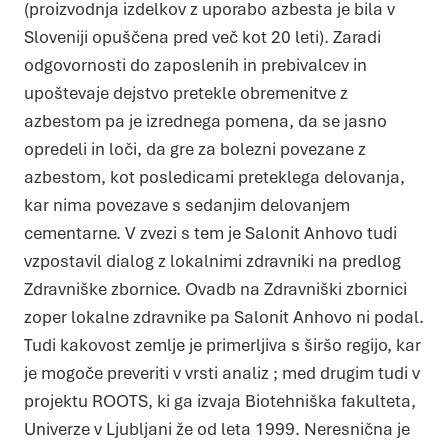
(proizvodnja izdelkov z uporabo azbesta je bila v
tako, da anonimno zbirajo in javljajo informacije.
Marketing
Sloveniji opuščena pred več kot 20 leti). Zaradi
Piškotki za trženje se uporabljajo za sledenje
uporabnikom prek spletnih strani. Namen je prikazovanje
odgovornosti do zaposlenih in prebivalcev in
oglasov, ki so primerni in zanimivi za posameznega
uporabnika in zato več vredni za založnike in oglaševalce
tujih strani.
upoštevaje dejstvo pretekle obremenitve z
DOVOLI IZBOR
DOVOLI VSE
azbestom pa je izrednega pomena, da se jasno
opredeli in loči, da gre za bolezni povezane z
azbestom, kot posledicami preteklega delovanja,
kar nima povezave s sedanjim delovanjem
cementarne. V zvezi s tem je Salonit Anhovo tudi
vzpostavil dialog z lokalnimi zdravniki na predlog
Zdravniške zbornice. Ovadb na Zdravniški zbornici
zoper lokalne zdravnike pa Salonit Anhovo ni podal.
Tudi kakovost zemlje je primerljiva s širšo regijo, kar
je mogoče preveriti v vrsti analiz ; med drugim tudi v
projektu ROOTS, ki ga izvaja Biotehniška fakulteta,
Univerze v Ljubljani že od leta 1999. Neresnična je