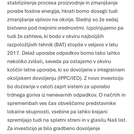
stabiliziranje procesa proizvodnje in zmanjšanje
porabe fosilne energije, hkrati bomo dosegli tudi
zmanjšanje vplivov na okolje. Slednji so že sedaj
bistveno pod mejnimi vrednostmi. Izpolnjujemo pa
tudi že zahteve, ki bodo v okviru najboljših
razpoložljivih tehnik (BAT) stopile v veljavo v letu
2017. Delež uporabe odpadkov bomo tako lahko
nekoliko zvišali, seveda pa ostajamo v okviru
količin letne uporabe, ki so dovoljene v integralnem
Piškotki
okoljskem dovoljenju (IPPC/IED). Z novo investicijo
Piškotke uporabljamo za prilagoditev vsebin in oglasov, za
zagotavljanje funkcij družbenih medijev in za analize našega
prometa. Poleg tega delimo informacije o vaši uporabi našega
bo doziranje v celoti zaprt sistem za uporabo
mesta z našimi partnerji s področja družbenih medijev,
oglaševanja in analitike, ki jih morda kombinirajo z drugimi
trdnega goriva iz nenevarnih odpadkov. O načrtih in
informacijami, ki ste jim jih posredovali ali pa so jih zbrali skozi
vašo uporabo njihovih storitev.
Več o piškotkih
spremembah ves čas obveščamo predstavnike
Zahtevani
Zahtevani piškotki naredijo spletno stran uporabno, saj
lokalne skupnosti, vsebine pa lahko krajani
omogočajo osnovne funkcije, kot so navigacija po strani in
dostop do varnih območij spletne strani. Spletna stran
spremljajo tudi na spletni strani in v glasilu Naš list.
brez teh piškotkov ne deluje pravilno.
Statistika
Za investicijo je bilo gradbeno dovoljenje
Piškotki za statistiko pomagajo lastnikom spletnih strani
razumeti, kako obiskovalci uporabljajo spletno stran