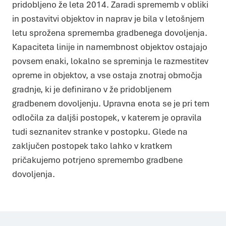
pridobljeno že leta 2014. Zaradi sprememb v obliki
tako, da anonimno zbirajo in javljajo informacije.
Marketing
in postavitvi objektov in naprav je bila v letošnjem
Piškotki za trženje se uporabljajo za sledenje
uporabnikom prek spletnih strani. Namen je prikazovanje
letu sprožena sprememba gradbenega dovoljenja.
oglasov, ki so primerni in zanimivi za posameznega
uporabnika in zato več vredni za založnike in oglaševalce
tujih strani.
Kapaciteta linije in namembnost objektov ostajajo
DOVOLI IZBOR
DOVOLI VSE
povsem enaki, lokalno se spreminja le razmestitev
opreme in objektov, a vse ostaja znotraj območja
gradnje, ki je definirano v že pridobljenem
gradbenem dovoljenju. Upravna enota se je pri tem
odločila za daljši postopek, v katerem je opravila
tudi seznanitev stranke v postopku. Glede na
zaključen postopek tako lahko v kratkem
pričakujemo potrjeno spremembo gradbene
dovoljenja.