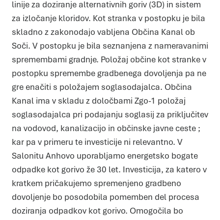
linije za doziranje alternativnih goriv (3D) in sistem
za izločanje kloridov. Kot stranka v postopku je bila
skladno z zakonodajo vabljena Občina Kanal ob
Soči. V postopku je bila seznanjena z nameravanimi
spremembami gradnje. Položaj občine kot stranke v
postopku spremembe gradbenega dovoljenja pa ne
gre enačiti s položajem soglasodajalca. Občina
Kanal ima v skladu z določbami Zgo-1 položaj
soglasodajalca pri podajanju soglasij za priključitev
na vodovod, kanalizacijo in občinske javne ceste ;
kar pa v primeru te investicije ni relevantno. V
Salonitu Anhovo uporabljamo energetsko bogate
odpadke kot gorivo že 30 let. Investicija, za katero v
kratkem pričakujemo spremenjeno gradbeno
dovoljenje bo posodobila pomemben del procesa
doziranja odpadkov kot gorivo. Omogočila bo