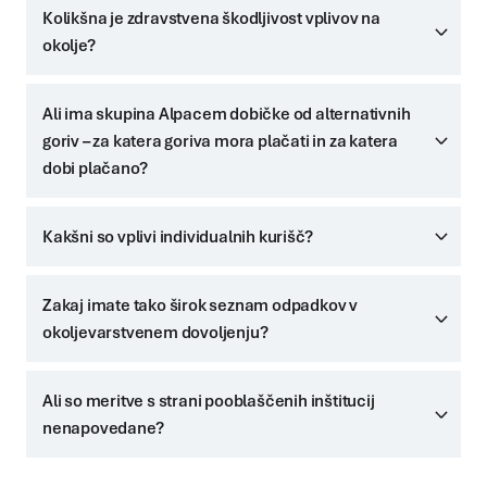
Kolikšna je zdravstvena škodljivost vplivov na
okolje?
Ali ima skupina Alpacem dobičke od alternativnih
goriv – za katera goriva mora plačati in za katera
dobi plačano?
Kakšni so vplivi individualnih kurišč?
Zakaj imate tako širok seznam odpadkov v
okoljevarstvenem dovoljenju?
Ali so meritve s strani pooblaščenih inštitucij
nenapovedane?