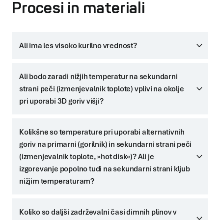
Procesi in materiali
Ali ima les visoko kurilno vrednost?
Ali bodo zaradi nižjih temperatur na sekundarni
strani peči (izmenjevalnik toplote) vplivi na okolje
pri uporabi 3D goriv višji?
Kolikšne so temperature pri uporabi alternativnih
goriv na primarni (gorilnik) in sekundarni strani peči
(izmenjevalnik toplote, »hot disk«)? Ali je
izgorevanje popolno tudi na sekundarni strani kljub
nižjim temperaturam?
Koliko so daljši zadrževalni časi dimnih plinov v