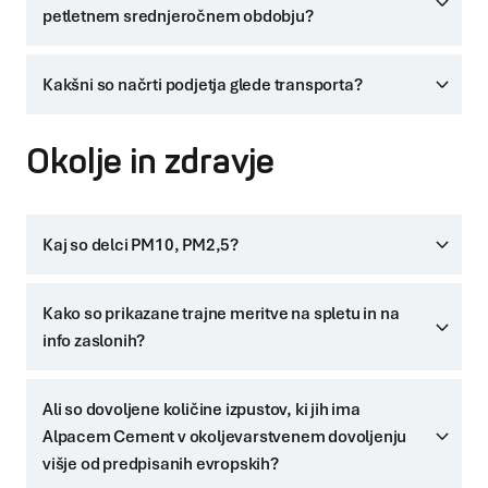
petletnem srednjeročnem obdobju?
Kakšni so načrti podjetja glede transporta?
Okolje in zdravje
Kaj so delci PM10, PM2,5?
Kako so prikazane trajne meritve na spletu in na
info zaslonih?
Ali so dovoljene količine izpustov, ki jih ima
Alpacem Cement v okoljevarstvenem dovoljenju
višje od predpisanih evropskih?