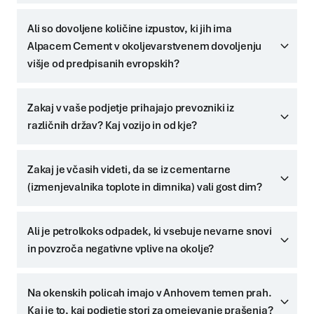
Ali so dovoljene količine izpustov, ki jih ima
Alpacem Cement v okoljevarstvenem dovoljenju
višje od predpisanih evropskih?
Zakaj v vaše podjetje prihajajo prevozniki iz
različnih držav? Kaj vozijo in od kje?
Zakaj je včasih videti, da se iz cementarne
(izmenjevalnika toplote in dimnika) vali gost dim?
Ali je petrolkoks odpadek, ki vsebuje nevarne snovi
in povzroča negativne vplive na okolje?
Na okenskih policah imajo v Anhovem temen prah.
Kaj je to, kaj podjetje stori za omejevanje prašenja?