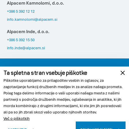
Alpacem Kamnolomi, d.o.o.
+386 5 392 12 12
info.kamnolomi@alpacem.si
Alpacem Inde, d.o.o.
+386 5 392 15 50
info.inde@alpacem.si
Varovanje podatkov
Pravno obvestilo
Ta spletna stran vsebuje piškotke
Piškotke uporabljamo za prilagoditev vsebin in oglasov, za
Skladnost
Piškotki
zagotavljanje funkcij družbenih medijev in za analize našega prometa.
Poleg tega delimo informacije o vaši uporabi našega mesta z našimi
partnerji s področja družbenih medijev, oglaševanja in analitike, ki jih
morda kombinirajo z drugimi informacijami, ki ste jim jih posredovali
© 2026 Alpacem
ali pa so jih zbrali skozi vašo uporabo njihovih storitev.
Več o piškotkih
Youtube
Linkedin
Instagram