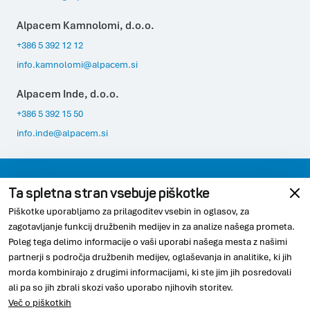
Alpacem Kamnolomi, d.o.o.
+386 5 392 12 12
info.kamnolomi@alpacem.si
Alpacem Inde, d.o.o.
+386 5 392 15 50
info.inde@alpacem.si
Varovanje podatkov
Pravno obvestilo
Ta spletna stran vsebuje piškotke
Piškotke uporabljamo za prilagoditev vsebin in oglasov, za
Skladnost
Piškotki
zagotavljanje funkcij družbenih medijev in za analize našega prometa.
Poleg tega delimo informacije o vaši uporabi našega mesta z našimi
partnerji s področja družbenih medijev, oglaševanja in analitike, ki jih
morda kombinirajo z drugimi informacijami, ki ste jim jih posredovali
© 2026 Alpacem
ali pa so jih zbrali skozi vašo uporabo njihovih storitev.
Več o piškotkih
Youtube
Linkedin
Instagram