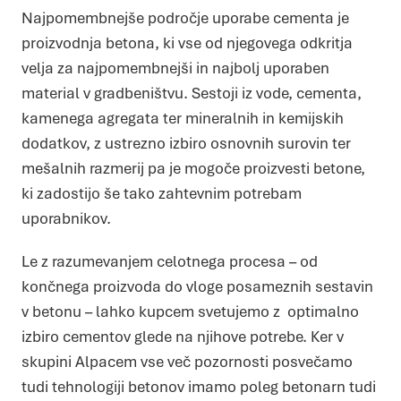
Najpomembnejše področje uporabe cementa je
proizvodnja betona, ki vse od njegovega odkritja
velja za najpomembnejši in najbolj uporaben
material v gradbeništvu. Sestoji iz vode, cementa,
kamenega agregata ter mineralnih in kemijskih
dodatkov, z ustrezno izbiro osnovnih surovin ter
mešalnih razmerij pa je mogoče proizvesti betone,
ki zadostijo še tako zahtevnim potrebam
Piškotki
uporabnikov.
Piškotke uporabljamo za prilagoditev vsebin in oglasov, za
zagotavljanje funkcij družbenih medijev in za analize našega
prometa. Poleg tega delimo informacije o vaši uporabi našega
mesta z našimi partnerji s področja družbenih medijev,
Le z razumevanjem celotnega procesa – od
oglaševanja in analitike, ki jih morda kombinirajo z drugimi
informacijami, ki ste jim jih posredovali ali pa so jih zbrali skozi
končnega proizvoda do vloge posameznih sestavin
vašo uporabo njihovih storitev.
Več o piškotkih
v betonu – lahko kupcem svetujemo z optimalno
Zahtevani
Zahtevani piškotki naredijo spletno stran uporabno, saj
omogočajo osnovne funkcije, kot so navigacija po strani in
izbiro cementov glede na njihove potrebe. Ker v
dostop do varnih območij spletne strani. Spletna stran
brez teh piškotkov ne deluje pravilno.
skupini Alpacem vse več pozornosti posvečamo
Statistika
Piškotki za statistiko pomagajo lastnikom spletnih strani
tudi tehnologiji betonov imamo poleg betonarn tudi
razumeti, kako obiskovalci uporabljajo spletno stran
tako, da anonimno zbirajo in javljajo informacije.