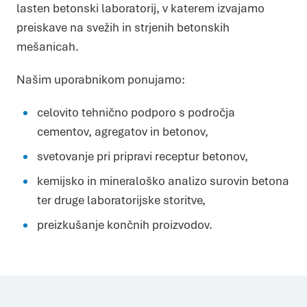
lasten betonski laboratorij, v katerem izvajamo
Marketing
Piškotki za trženje se uporabljajo za sledenje
preiskave na svežih in strjenih betonskih
uporabnikom prek spletnih strani. Namen je prikazovanje
oglasov, ki so primerni in zanimivi za posameznega
uporabnika in zato več vredni za založnike in oglaševalce
mešanicah.
tujih strani.
DOVOLI IZBOR
DOVOLI VSE
Našim uporabnikom ponujamo:
celovito tehnično podporo s področja
cementov, agregatov in betonov,
svetovanje pri pripravi receptur betonov,
kemijsko in mineraloško analizo surovin betona
ter druge laboratorijske storitve,
​preizkušanje končnih proizvodov.