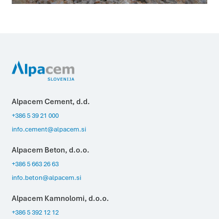
Statistika
Piškotki za statistiko pomagajo lastnikom spletnih strani
razumeti, kako obiskovalci uporabljajo spletno stran
tako, da anonimno zbirajo in javljajo informacije.
Marketing
Piškotki za trženje se uporabljajo za sledenje
uporabnikom prek spletnih strani. Namen je prikazovanje
oglasov, ki so primerni in zanimivi za posameznega
uporabnika in zato več vredni za založnike in oglaševalce
tujih strani.
DOVOLI IZBOR
DOVOLI VSE
Alpacem Cement, d.d.
+386 5 39 21 000
info.cement@alpacem.si
Alpacem Beton, d.o.o.
+386 5 663 26 63
info.beton@alpacem.si
Alpacem Kamnolomi, d.o.o.
+386 5 392 12 12