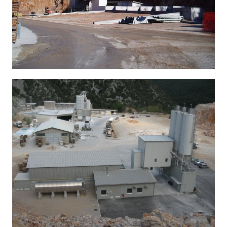
Piškotki
Piškotke uporabljamo za prilagoditev vsebin in oglasov, za
zagotavljanje funkcij družbenih medijev in za analize našega
prometa. Poleg tega delimo informacije o vaši uporabi našega
mesta z našimi partnerji s področja družbenih medijev,
oglaševanja in analitike, ki jih morda kombinirajo z drugimi
informacijami, ki ste jim jih posredovali ali pa so jih zbrali skozi
vašo uporabo njihovih storitev.
Več o piškotkih
Zahtevani
Zahtevani piškotki naredijo spletno stran uporabno, saj
omogočajo osnovne funkcije, kot so navigacija po strani in
dostop do varnih območij spletne strani. Spletna stran
brez teh piškotkov ne deluje pravilno.