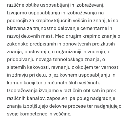
različne oblike usposabljanj in izobraževanj.
Izvajamo usposabljanja in izobraževanja na
Piškotki
Piškotke uporabljamo za prilagoditev vsebin in oglasov, za
področjih za krepitev ključnih veščin in znanj, ki so
zagotavljanje funkcij družbenih medijev in za analize našega
prometa. Poleg tega delimo informacije o vaši uporabi našega
mesta z našimi partnerji s področja družbenih medijev,
bistvena za trajnostno delovanje cementarne in
oglaševanja in analitike, ki jih morda kombinirajo z drugimi
informacijami, ki ste jim jih posredovali ali pa so jih zbrali skozi
razvoj delovnih mest. Med drugim krepimo znanje o
vašo uporabo njihovih storitev.
Več o piškotkih
zakonsko predpisanih in obnovitvenih preizkusih
Zahtevani
Zahtevani piškotki naredijo spletno stran uporabno, saj
znanja, poslovanju, o organizaciji in vodenju, o
omogočajo osnovne funkcije, kot so navigacija po strani in
dostop do varnih območij spletne strani. Spletna stran
brez teh piškotkov ne deluje pravilno.
pridobivanju novega tehnološkega znanja, o
Statistika
sistemih kakovosti, ravnanju z okoljem ter varnosti
Piškotki za statistiko pomagajo lastnikom spletnih strani
razumeti, kako obiskovalci uporabljajo spletno stran
tako, da anonimno zbirajo in javljajo informacije.
in zdravju pri delu, o jezikovnem usposabljanju in
Marketing
komunikaciji ter o računalniških veščinah.
Piškotki za trženje se uporabljajo za sledenje
uporabnikom prek spletnih strani. Namen je prikazovanje
oglasov, ki so primerni in zanimivi za posameznega
Izobraževanja izvajamo v različnih oblikah in prek
uporabnika in zato več vredni za založnike in oglaševalce
tujih strani.
različnih kanalov, zaposleni pa poleg nadgradnje
DOVOLI IZBOR
DOVOLI VSE
znanja izboljšujejo delovne procese ter nadgrajujejo
svoje kompetence in veščine.