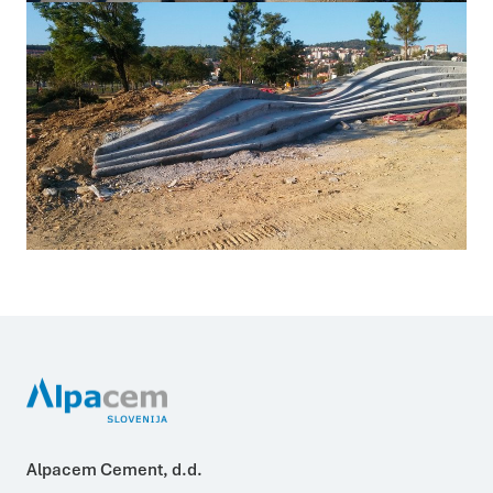
oglaševanja in analitike, ki jih morda kombinirajo z drugimi
informacijami, ki ste jim jih posredovali ali pa so jih zbrali skozi
vašo uporabo njihovih storitev.
Več o piškotkih
Zahtevani
Zahtevani piškotki naredijo spletno stran uporabno, saj
omogočajo osnovne funkcije, kot so navigacija po strani in
dostop do varnih območij spletne strani. Spletna stran
brez teh piškotkov ne deluje pravilno.
Statistika
Piškotki za statistiko pomagajo lastnikom spletnih strani
razumeti, kako obiskovalci uporabljajo spletno stran
tako, da anonimno zbirajo in javljajo informacije.
Marketing
Piškotki za trženje se uporabljajo za sledenje
uporabnikom prek spletnih strani. Namen je prikazovanje
oglasov, ki so primerni in zanimivi za posameznega
uporabnika in zato več vredni za založnike in oglaševalce
tujih strani.
DOVOLI IZBOR
DOVOLI VSE
Alpacem Cement, d.d.