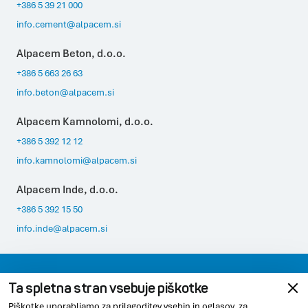
+386 5 39 21 000
info.cement@alpacem.si
Alpacem Beton, d.o.o.
+386 5 663 26 63
info.beton@alpacem.si
Alpacem Kamnolomi, d.o.o.
+386 5 392 12 12
info.kamnolomi@alpacem.si
Alpacem Inde, d.o.o.
+386 5 392 15 50
info.inde@alpacem.si
Varovanje podatkov
Pravno obvestilo
Ta spletna stran vsebuje piškotke
Piškotke uporabljamo za prilagoditev vsebin in oglasov, za