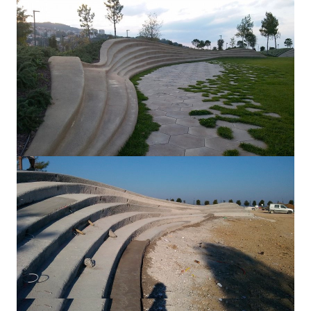
Piškotki
Piškotke uporabljamo za prilagoditev vsebin in oglasov, za
zagotavljanje funkcij družbenih medijev in za analize našega
prometa. Poleg tega delimo informacije o vaši uporabi našega
mesta z našimi partnerji s področja družbenih medijev,