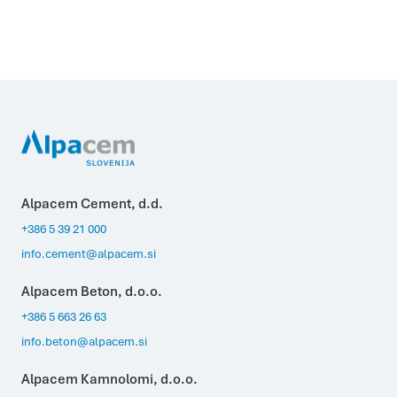
brez teh piškotkov ne deluje pravilno.
Statistika
Piškotki za statistiko pomagajo lastnikom spletnih strani
razumeti, kako obiskovalci uporabljajo spletno stran
tako, da anonimno zbirajo in javljajo informacije.
Marketing
Piškotki za trženje se uporabljajo za sledenje
uporabnikom prek spletnih strani. Namen je prikazovanje
oglasov, ki so primerni in zanimivi za posameznega
uporabnika in zato več vredni za založnike in oglaševalce
tujih strani.
DOVOLI IZBOR
DOVOLI VSE
Alpacem Cement, d.d.
+386 5 39 21 000
info.cement@alpacem.si
Alpacem Beton, d.o.o.
+386 5 663 26 63
info.beton@alpacem.si
Alpacem Kamnolomi, d.o.o.