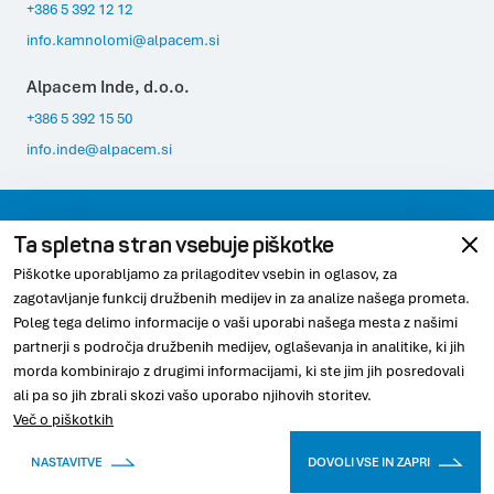
+386 5 392 12 12
info.kamnolomi@alpacem.si
Alpacem Inde, d.o.o.
+386 5 392 15 50
info.inde@alpacem.si
Varovanje podatkov
Pravno obvestilo
Ta spletna stran vsebuje piškotke
Piškotke uporabljamo za prilagoditev vsebin in oglasov, za
Skladnost
Piškotki
zagotavljanje funkcij družbenih medijev in za analize našega prometa.
Poleg tega delimo informacije o vaši uporabi našega mesta z našimi
partnerji s področja družbenih medijev, oglaševanja in analitike, ki jih
morda kombinirajo z drugimi informacijami, ki ste jim jih posredovali
© 2026 Alpacem
ali pa so jih zbrali skozi vašo uporabo njihovih storitev.
Več o piškotkih
Youtube
Linkedin
Instagram
NASTAVITVE
DOVOLI VSE IN ZAPRI